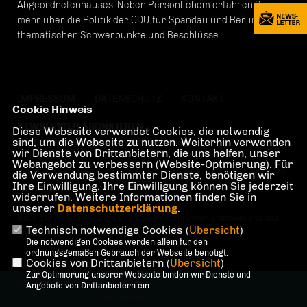
Abgeordnetenhauses. Neben Persönlichem erfahren Sie
mehr über die Politik der CDU für Spandau und Berlin, die
thematischen Schwerpunkte und Beschlüsse.
IMPRESSUM
DATENSCHUTZ
KONTAKT
Cookie Hinweis
NEWSLETTER ABONNIEREN
Diese Webseite verwendet Cookies, die notwendig
sind, um die Webseite zu nutzen. Weiterhin verwenden
Der Datenschutz ist uns ein wichtiges Anliegen.
wir Dienste von Drittanbietern, die uns helfen, unser
Webangebot zu verbessern (Website-Optmierung). Für
Bitte stimmen in den Cookie-Einstellungen zunächst der Nutzung Ihrer
die Verwendung bestimmter Dienste, benötigen wir
Ihre Einwilligung. Ihre Einwilligung können Sie jederzeit
Daten im Bereich "Newsletter Tracking" zu.
widerrufen. Weitere Informationen finden Sie in
unserer
Datenschutzerklärung
.
Nach der Aktualisierung der Webseite steht Ihnen anschließend das
Technisch notwendige Cookies (
Übersicht
)
Anmeldeformular zur Verfügung.
Die notwendigen Cookies werden allein für den
ordnungsgemäßen Gebrauch der Webseite benötigt.
Cookies von Drittanbietern (
Übersicht
)
Zur Optimierung unserer Webseite binden wir Dienste und
@2026 mittendrin!-Wahlkreisbüro
Angebote von Drittanbietern ein.
Heiko Melzer