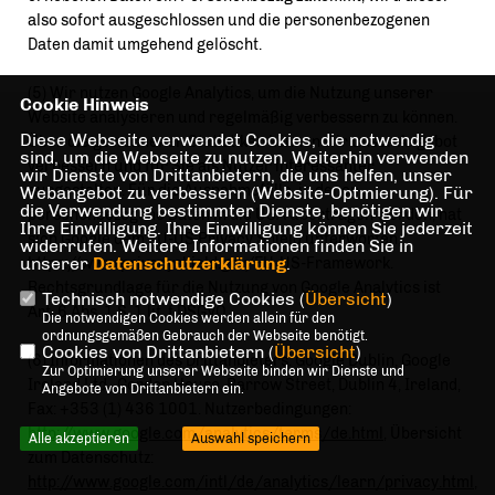
also sofort ausgeschlossen und die personenbezogenen
Daten damit umgehend gelöscht.
(5) Wir nutzen Google Analytics, um die Nutzung unserer
Cookie Hinweis
Website analysieren und regelmäßig verbessern zu können.
Diese Webseite verwendet Cookies, die notwendig
Über die gewonnenen Statistiken können wir unser Angebot
sind, um die Webseite zu nutzen. Weiterhin verwenden
verbessern und für Sie als Nutzer interessanter
wir Dienste von Drittanbietern, die uns helfen, unser
ausgestalten. Für die Ausnahmefälle, in denen
Webangebot zu verbessern (Website-Optmierung). Für
die Verwendung bestimmter Dienste, benötigen wir
personenbezogene Daten in die USA übertragen werden, hat
Ihre Einwilligung. Ihre Einwilligung können Sie jederzeit
sich Google dem EU-US Privacy Shield unterworfen,
widerrufen. Weitere Informationen finden Sie in
unserer
Datenschutzerklärung
.
https://www.privacyshield.gov/EU-US-Framework.
Rechtsgrundlage für die Nutzung von Google Analytics ist
Technisch notwendige Cookies (
Übersicht
)
Art. 6 Abs. 1 S. 1 lit. f DSGVO.
Die notwendigen Cookies werden allein für den
ordnungsgemäßen Gebrauch der Webseite benötigt.
Cookies von Drittanbietern (
Übersicht
)
(6) Informationen des Drittanbieters: Google Dublin, Google
Zur Optimierung unserer Webseite binden wir Dienste und
Ireland Ltd., Gordon House, Barrow Street, Dublin 4, Ireland,
Angebote von Drittanbietern ein.
Fax: +353 (1) 436 1001. Nutzerbedingungen:
http://www.google.com/analytics/terms/de.html
, Übersicht
Alle akzeptieren
Auswahl speichern
zum Datenschutz:
http://www.google.com/intl/de/analytics/learn/privacy.html
,